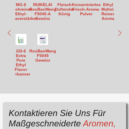
MG-6
RUIKELAI
Fleisch
Konzentriertes
Ethyl
Hochreiner
RouBaoWang
Duftender
Frisch-Aroma-
Maltol,
Ethyl-
F5045-A
König
Pulver
Reines
Aromaverstärker
Gewürz
Aroma
GD-6
RouBaoWang
Extra
F5045
Pure
Gewürz
Ethyl
Flavor
Enhancer
Kontaktieren Sie Uns Für
Maßgeschneiderte
Aromen,