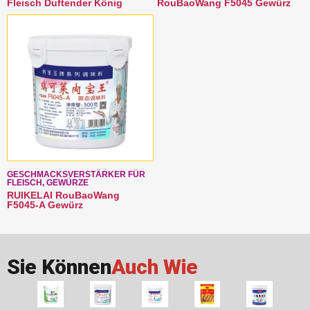
Fleisch Duftender König
RouBaoWang F5045 Gewürz
GESCHMACKSVERSTÄRKER FÜR
FLEISCH, GEWÜRZE
RUIKELAI RouBaoWang
F5045-A Gewürz
Sie Können
Auch Wie