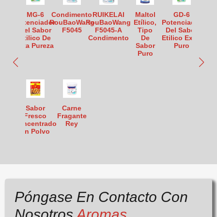
MG-6
Condimento
RUIKELAI
Maltol
GD-6
Potenciador
RouBaoWang
RouBaoWang
Etílico,
Potenciador
Del Sabor
F5045
F5045-A
Tipo
Del Sabor
Etilico De
Condimento
De
Etilico Extra
Alta Pureza
Sabor
Puro
Puro
Sabor
Carne
Fresco
Fragante
Concentrado
Rey
En Polvo
Póngase En Contacto Con
Nosotros
Aromas,