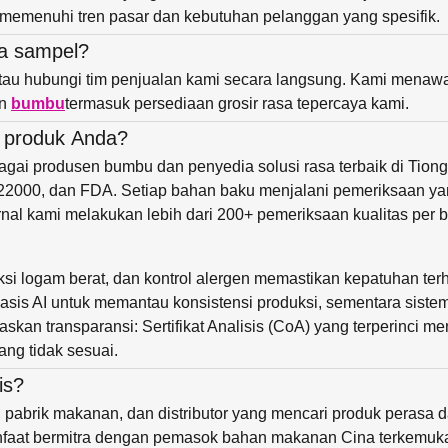
memenuhi tren pasar dan kebutuhan pelanggan yang spesifik.
a sampel?
 atau hubungi tim penjualan kami secara langsung. Kami mena
n
bumbu
termasuk persediaan grosir rasa tepercaya kami.
s produk Anda?
ebagai produsen bumbu dan penyedia solusi rasa terbaik di Tion
ISO22000, dan FDA. Setiap bahan baku menjalani pemeriksaan y
rnal kami melakukan lebih dari 200+ pemeriksaan kualitas per b
eksi logam berat, dan kontrol alergen memastikan kepatuhan t
basis AI untuk memantau konsistensi produksi, sementara sist
kan transparansi: Sertifikat Analisis (CoA) yang terperinci me
ng tidak sesuai.
is?
 pabrik makanan, dan distributor yang mencari produk perasa 
faat bermitra dengan pemasok bahan makanan Cina terkemuka