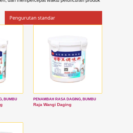
en, dan mempercepat waktu peluncuran produk
G, BUMBU
PENAMBAH RASA DAGING, BUMBU
ng
Raja Wangi Daging