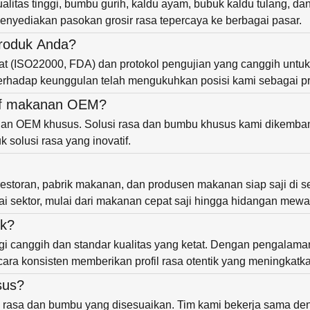
ualitas tinggi, bumbu gurih, kaldu ayam, bubuk kaldu tulang,
yediakan pasokan grosir rasa tepercaya ke berbagai pasar.
produk Anda?
tat (ISO22000, FDA) dan protokol pengujian yang canggih unt
erhadap keunggulan telah mengukuhkan posisi kami sebagai pr
tif makanan OEM?
anan OEM khusus. Solusi rasa dan bumbu khusus kami dikemba
 solusi rasa yang inovatif.
restoran, pabrik makanan, dan produsen makanan siap saji di
i sektor, mulai dari makanan cepat saji hingga hidangan mewa
ik?
i canggih dan standar kualitas yang ketat. Dengan pengalam
ara konsisten memberikan profil rasa otentik yang meningkatka
sus?
si rasa dan bumbu yang disesuaikan. Tim kami bekerja sama d