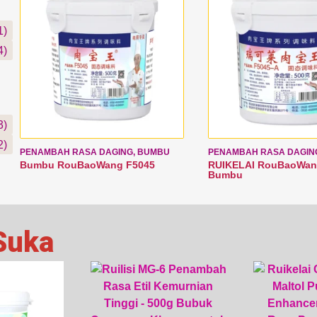
1)
4)
3)
2)
PENAMBAH RASA DAGING, BUMBU
PENAMBAH RASA DAGIN
Bumbu RouBaoWang F5045
RUIKELAI RouBaoWan
Bumbu
Suka