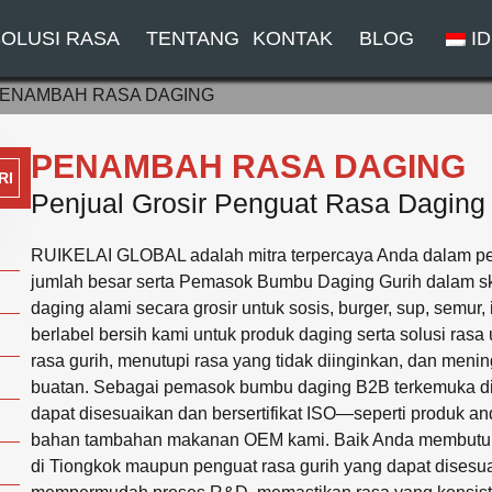
OLUSI RASA
TENTANG
KONTAK
BLOG
ID
ENAMBAH RASA DAGING
PENAMBAH RASA DAGING
RI
Penjual Grosir Penguat Rasa Daging
RUIKELAI GLOBAL adalah mitra terpercaya Anda dalam p
jumlah besar serta Pemasok Bumbu Daging Gurih dalam s
daging alami secara grosir untuk sosis, burger, sup, semur
berlabel bersih kami untuk produk daging serta solusi ra
rasa gurih, menutupi rasa yang tidak diinginkan, dan meni
buatan. Sebagai pemasok bumbu daging B2B terkemuka d
dapat disesuaikan dan bersertifikat ISO—seperti produk a
bahan tambahan makanan OEM kami. Baik Anda membutuh
di Tiongkok maupun penguat rasa gurih yang dapat disesua