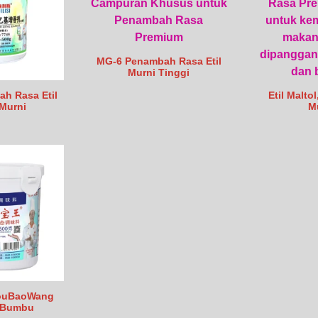
MG-6 Penambah Rasa Etil
Murni Tinggi
Etil Malto
h Rasa Etil
M
 Murni
ouBaoWang
 Bumbu