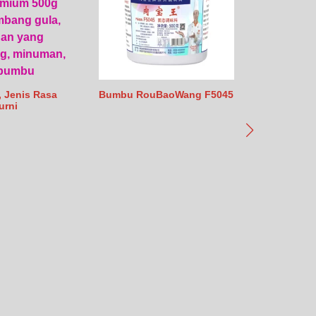
l, Jenis Rasa
Bumbu RouBaoWang F5045
urni